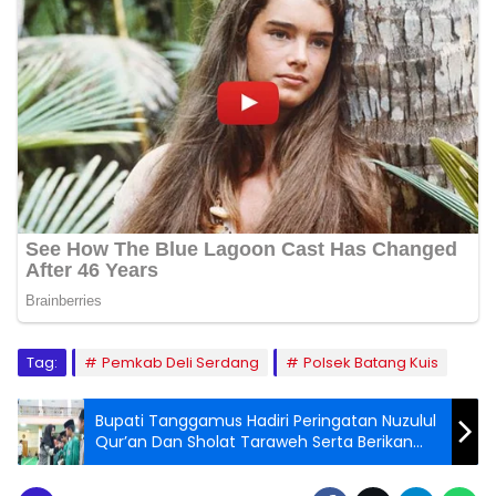
Tag:
Pemkab Deli Serdang
Polsek Batang Kuis
Bupati Tanggamus Hadiri Peringatan Nuzulul
Qur’an Dan Sholat Taraweh Serta Berikan
Santunan Anak Yatim