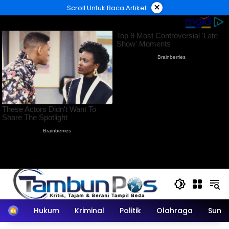
Langsung
×
Scroll Untuk Baca Artikel
ke
konten
Home
Hukum
Kriminal
Politik
Olahraga
Sumu