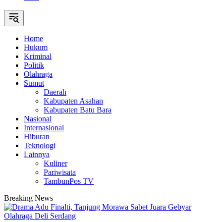
Home
Hukum
Kriminal
Politik
Olahraga
Sumut
Daerah
Kabupaten Asahan
Kabupaten Batu Bara
Nasional
Internasional
Hiburan
Teknologi
Lainnya
Kuliner
Pariwisata
TambunPos TV
Breaking News