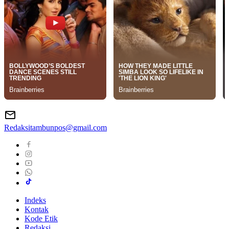
Redaksitambunpos@gmail.com
Indeks
Kontak
Kode Etik
Redaksi