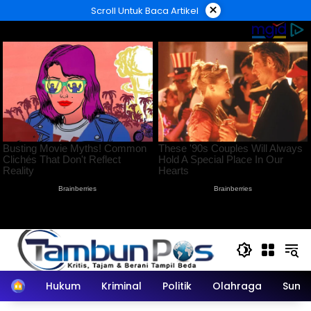
Langsung
×
Scroll Untuk Baca Artikel
ke
konten
Home
Hukum
Kriminal
Politik
Olahraga
Sumu