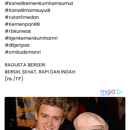
#kanwilkemenkumhamsumut
#Kanwilimamsuyudi
#rutan1medan
#KemenpanRB
#rbkunwas
#itjenkemenkumhamri
#ditjenpas
#ombudsmanri
RAGUSTA BERSERI
BERSIH, SEHAT, RAPI DAN INDAH
(ris /TP)