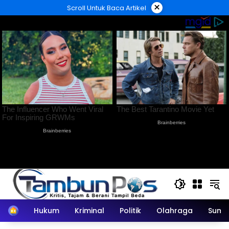
Langsung
×
Scroll Untuk Baca Artikel
ke
konten
Home
Hukum
Kriminal
Politik
Olahraga
Sumu