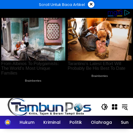
Langsung
×
Scroll Untuk Baca Artikel
ke
konten
Home
Hukum
Kriminal
Politik
Olahraga
Sumu