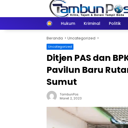
Langsung
ke
konten
Home
Hukum
Kriminal
Politik
Beranda
Uncategorized
Uncategorized
Ditjen PAS dan B
Pavilun Baru Ru
Sumut
TambunPos
Maret 2, 2023