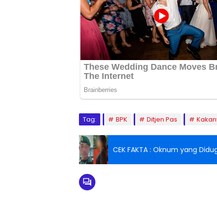
Tag:
BPK
Ditjen Pas
Kakan
CEK FAKTA : Oknum yang Diduga