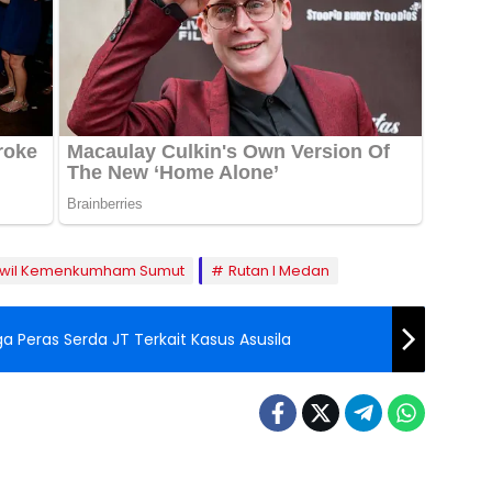
wil Kemenkumham Sumut
Rutan I Medan
 Peras Serda JT Terkait Kasus Asusila