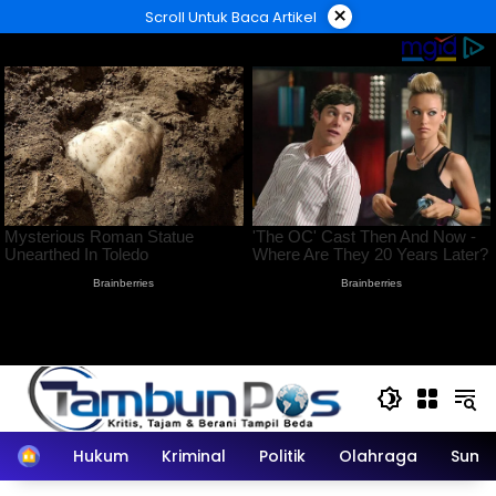
Langsung
×
Scroll Untuk Baca Artikel
ke
konten
Home
Hukum
Kriminal
Politik
Olahraga
Sumu