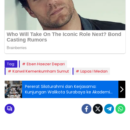
Tag:
Eben Haezer Depari
Kanwil Kemenkumham Sumut
Lapas I Medan
Pererat Silaturahmi dan Kerjasama:
Kunjungan Walikota Surabaya ke Akademi
TNI AL