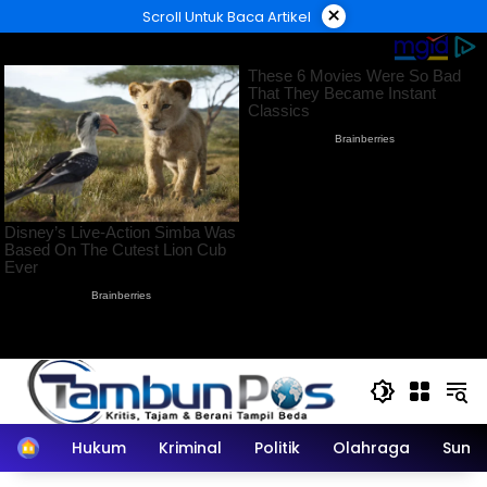
Langsung
×
Scroll Untuk Baca Artikel
ke
konten
Home
Hukum
Kriminal
Politik
Olahraga
Sumu