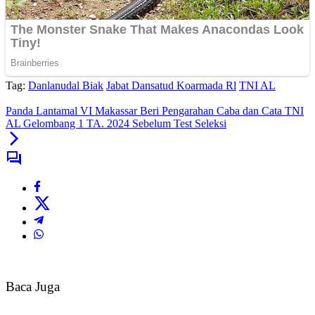
Tag:
Danlanudal Biak
Jabat Dansatud Koarmada Rl
TNI AL
Panda Lantamal VI Makassar Beri Pengarahan Caba dan Cata TNI
AL Gelombang 1 TA. 2024 Sebelum Test Seleksi
Baca Juga