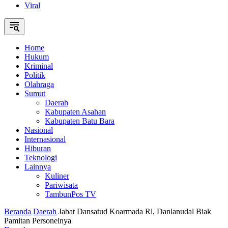
Viral
Home
Hukum
Kriminal
Politik
Olahraga
Sumut
Daerah
Kabupaten Asahan
Kabupaten Batu Bara
Nasional
Internasional
Hiburan
Teknologi
Lainnya
Kuliner
Pariwisata
TambunPos TV
Beranda
Daerah
Jabat Dansatud Koarmada Rl, Danlanudal Biak
Pamitan Personelnya