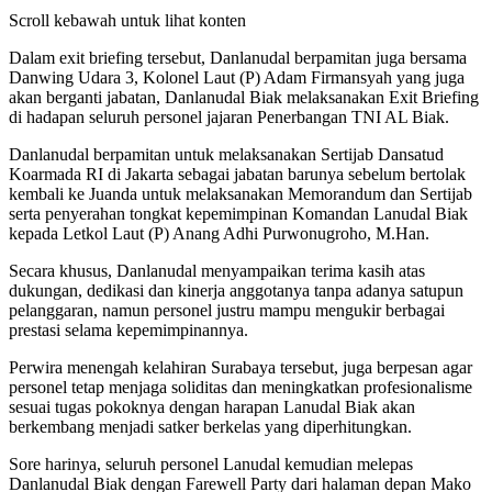
Scroll kebawah untuk lihat konten
Dalam exit briefing tersebut, Danlanudal berpamitan juga bersama
Danwing Udara 3, Kolonel Laut (P) Adam Firmansyah yang juga
akan berganti jabatan, Danlanudal Biak melaksanakan Exit Briefing
di hadapan seluruh personel jajaran Penerbangan TNI AL Biak.
Danlanudal berpamitan untuk melaksanakan Sertijab Dansatud
Koarmada RI di Jakarta sebagai jabatan barunya sebelum bertolak
kembali ke Juanda untuk melaksanakan Memorandum dan Sertijab
serta penyerahan tongkat kepemimpinan Komandan Lanudal Biak
kepada Letkol Laut (P) Anang Adhi Purwonugroho, M.Han.
Secara khusus, Danlanudal menyampaikan terima kasih atas
dukungan, dedikasi dan kinerja anggotanya tanpa adanya satupun
pelanggaran, namun personel justru mampu mengukir berbagai
prestasi selama kepemimpinannya.
Perwira menengah kelahiran Surabaya tersebut, juga berpesan agar
personel tetap menjaga soliditas dan meningkatkan profesionalisme
sesuai tugas pokoknya dengan harapan Lanudal Biak akan
berkembang menjadi satker berkelas yang diperhitungkan.
Sore harinya, seluruh personel Lanudal kemudian melepas
Danlanudal Biak dengan Farewell Party dari halaman depan Mako