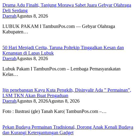
Drama Adu Finalti, Tanjung Morawa Sabet Juara Gebyar Olahraga
Deli Serdang
Daerah
Agustus 8, 2026
LUBUK PAKAM I TambunPos.com — Gebyar Olahraga
Kabupaten…
50 Hari Menjadi Cerita, Taruna Poltekip Tinggalkan Kesan dan
Kenangan di Lapas Lubuk
Daerah
Agustus 8, 2026
Lubuk Pakam I TambunPos.com – Lembaga Pemasyarakatan
Kelas…
Ijin penebangan Kayu Kuta Pengkih, Disinyalir Ada ” Permainan”,
LSM TKN Akan Buat Pengaduan
Daerah
Agustus 8, 2026
Agustus 8, 2026
Foto : Ilustrasi (gle) Tanah Karo| TambunPos.com –…
Pekan Budaya Permainan Tradisional, Dorong Anak Kenali Budaya
dan Kurangi Ketergantungan Gadget