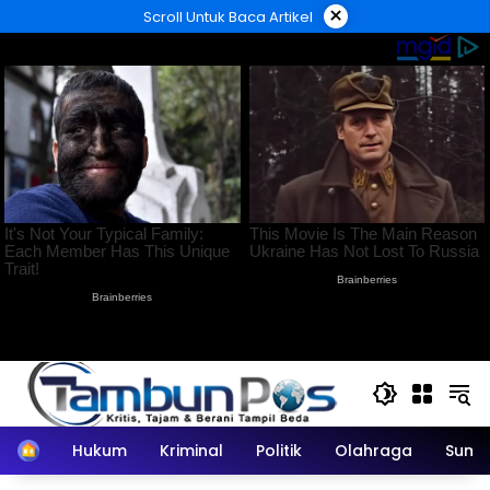
Langsung
×
Scroll Untuk Baca Artikel
ke
konten
Home
Hukum
Kriminal
Politik
Olahraga
Sumu