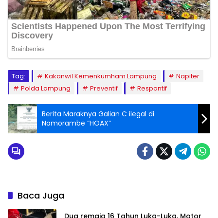
Tag:
Kakanwil Kemenkumham Lampung
Napiter
Polda Lampung
Preventif
Respontif
Berita Maraknya Galian C ilegal di
Namorambe “HOAX”
Baca Juga
Dua remaja 16 Tahun Luka-Luka, Motor