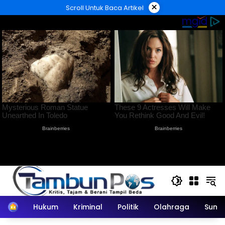
Langsung
×
Scroll Untuk Baca Artikel
ke
konten
Home
Hukum
Kriminal
Politik
Olahraga
Sumu