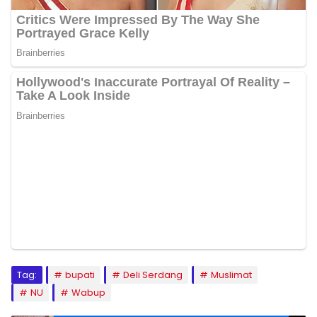
Tag:
bupati
Deli Serdang
Muslimat
NU
Wabup