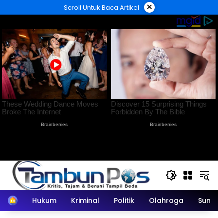
Langsung
×
Scroll Untuk Baca Artikel
ke
konten
Home
Hukum
Kriminal
Politik
Olahraga
Sumu