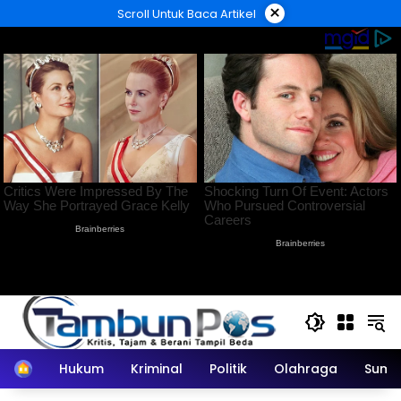
Langsung
×
Scroll Untuk Baca Artikel
ke
konten
Home
Hukum
Kriminal
Politik
Olahraga
Sumu