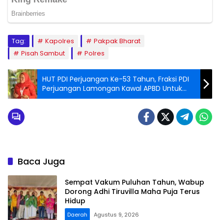
Tag:
Kapolres
Pakpak Bharat
Pisah Sambut
Polres
HUT PDI Perjuangan Ke-53 Tahun, Fraksi PDI
Perjuangan Lamongan Kawal APBD Untuk
Rakyat
Baca Juga
Sempat Vakum Puluhan Tahun, Wabup
Dorong Adhi Tiruvilla Maha Puja Terus
Hidup
Daerah
Agustus 9, 2026