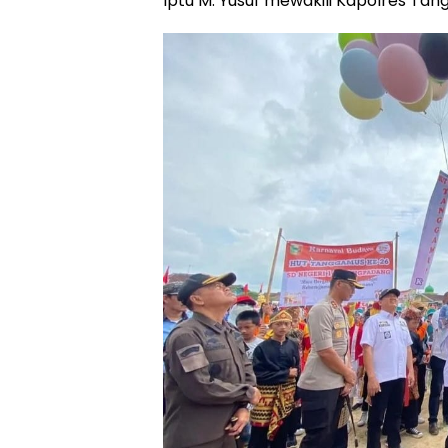
Iptu M. Yusuf mewakili Kapolres Tan