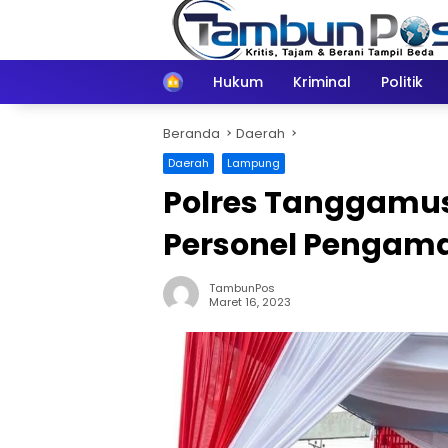
Langsung
ke
konten
Home
Hukum
Kriminal
Politik
Beranda
Daerah
Daerah
Lampung
Polres Tanggamus
Personel Pengam
TambunPos
Maret 16, 2023