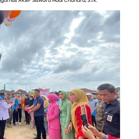
ggamus AKBP Siswara Hadi Chandra, S.I.K.