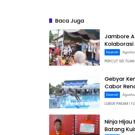
Baca Juga
Jambore An
Kolaborasi
Daerah
Agustu
PERCUT SEI TUA
Gebyar Kem
Cabor Ren
Daerah
Agustu
LUBUK PAKAM I T
Ninja Hijau
Batang Kui