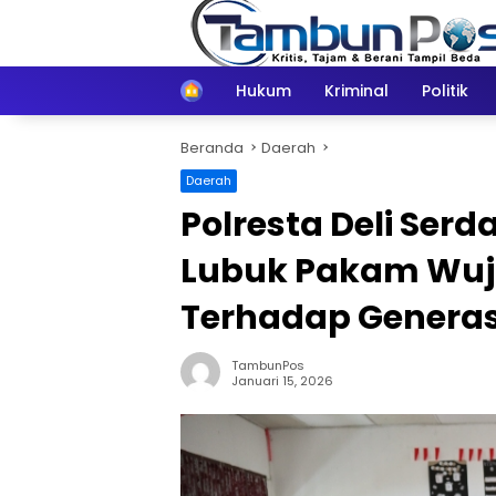
Langsung
ke
konten
Home
Hukum
Kriminal
Politik
Beranda
Daerah
Daerah
Polresta Deli Ser
Lubuk Pakam Wuj
Terhadap Generas
TambunPos
Januari 15, 2026