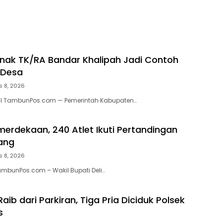
ak TK/RA Bandar Khalipah Jadi Contoh
 Desa
s 8, 2026
N I TambunPos.com — Pemerintah Kabupaten…
erdekaan, 240 Atlet Ikuti Pertandingan
ang
s 8, 2026
ambunPos.com – Wakil Bupati Deli…
 Raib dari Parkiran, Tiga Pria Diciduk Polsek
s