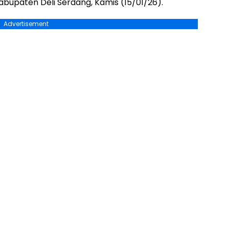
bupaten Deli Serdang, Kamis (15/01/26).
Advertisement