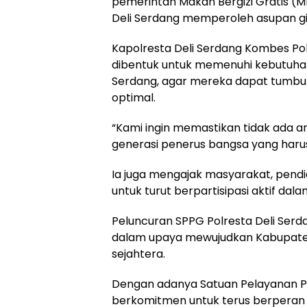
pemerintah Makan Bergizi Gratis (
Deli Serdang memperoleh asupan gi
Kapolresta Deli Serdang Kombes Pol 
dibentuk untuk memenuhi kebutuhan 
Serdang, agar mereka dapat tumbuh
optimal.
“Kami ingin memastikan tidak ada a
generasi penerus bangsa yang harus 
Ia juga mengajak masyarakat, pendi
untuk turut berpartisipasi aktif d
Peluncuran SPPG Polresta Deli Ser
dalam upaya mewujudkan Kabupaten 
sejahtera.
Dengan adanya Satuan Pelayanan Pem
berkomitmen untuk terus berperan