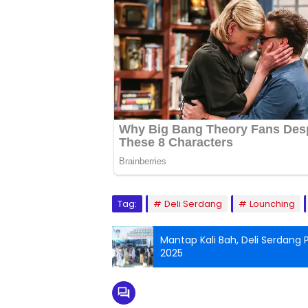
Tag:
Deli Serdang
Lounching
Mantap Kali Bah, Deli Serdang
2025