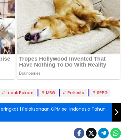
Lubuk Pakam
MBG
Polresta
SPPG
 Peringkat 1 Pelaksanaan GPM se-Indonesia Tahun