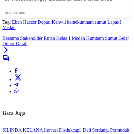
Tag:
Eben Haezer Depari
Kanwil kemekumham sumut
Lapas I
Medan
Bersama Stakeholder Rutan Kelas 1 Medan Kumham Sumut Gelar
Donor Darah
Baca Juga
SILINDA KELANA Inovasi Disdukcapil Deli Serdang, Permudah