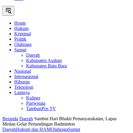
Home
Hukum
Kriminal
Politik
Olahraga
Sumut
Daerah
Kabupaten Asahan
Kabupaten Batu Bara
Nasional
Internasional
Hiburan
Teknologi
Lainnya
Kuliner
Pariwisata
TambunPos TV
Beranda
Daerah
Sambut Hari Bhakti Pemasyarakatan, Lapas
Medan Gelar Pertandingan Badminton
Daerah
Hukum dan HAM
Olahraga
Sumut