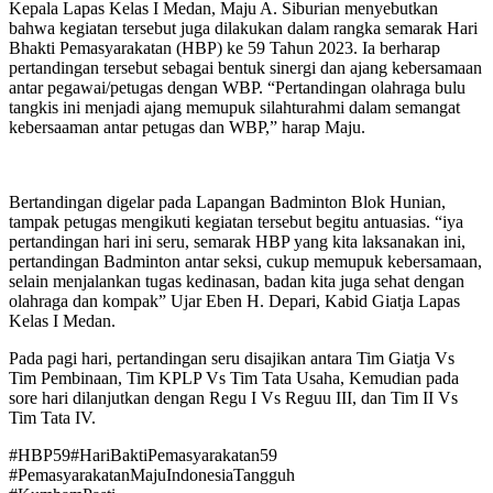
Kepala Lapas Kelas I Medan, Maju A. Siburian menyebutkan
bahwa kegiatan tersebut juga dilakukan dalam rangka semarak Hari
Bhakti Pemasyarakatan (HBP) ke 59 Tahun 2023. Ia berharap
pertandingan tersebut sebagai bentuk sinergi dan ajang kebersamaan
antar pegawai/petugas dengan WBP. “Pertandingan olahraga bulu
tangkis ini menjadi ajang memupuk silahturahmi dalam semangat
kebersaaman antar petugas dan WBP,” harap Maju.
Bertandingan digelar pada Lapangan Badminton Blok Hunian,
tampak petugas mengikuti kegiatan tersebut begitu antuasias. “iya
pertandingan hari ini seru, semarak HBP yang kita laksanakan ini,
pertandingan Badminton antar seksi, cukup memupuk kebersamaan,
selain menjalankan tugas kedinasan, badan kita juga sehat dengan
olahraga dan kompak” Ujar Eben H. Depari, Kabid Giatja Lapas
Kelas I Medan.
Pada pagi hari, pertandingan seru disajikan antara Tim Giatja Vs
Tim Pembinaan, Tim KPLP Vs Tim Tata Usaha, Kemudian pada
sore hari dilanjutkan dengan Regu I Vs Reguu III, dan Tim II Vs
Tim Tata IV.
#HBP59#HariBaktiPemasyarakatan59
#PemasyarakatanMajuIndonesiaTangguh