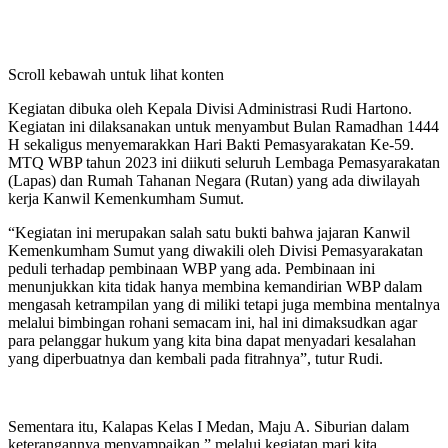
Scroll kebawah untuk lihat konten
Kegiatan dibuka oleh Kepala Divisi Administrasi Rudi Hartono.
Kegiatan ini dilaksanakan untuk menyambut Bulan Ramadhan 1444
H sekaligus menyemarakkan Hari Bakti Pemasyarakatan Ke-59.
MTQ WBP tahun 2023 ini diikuti seluruh Lembaga Pemasyarakatan
(Lapas) dan Rumah Tahanan Negara (Rutan) yang ada diwilayah
kerja Kanwil Kemenkumham Sumut.
“Kegiatan ini merupakan salah satu bukti bahwa jajaran Kanwil
Kemenkumham Sumut yang diwakili oleh Divisi Pemasyarakatan
peduli terhadap pembinaan WBP yang ada. Pembinaan ini
menunjukkan kita tidak hanya membina kemandirian WBP dalam
mengasah ketrampilan yang di miliki tetapi juga membina mentalnya
melalui bimbingan rohani semacam ini, hal ini dimaksudkan agar
para pelanggar hukum yang kita bina dapat menyadari kesalahan
yang diperbuatnya dan kembali pada fitrahnya”, tutur Rudi.
Sementara itu, Kalapas Kelas I Medan, Maju A. Siburian dalam
keterangannya menyampaikan,” melalui kegiatan mari kita