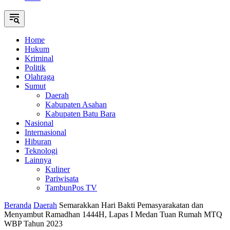
Home
Hukum
Kriminal
Politik
Olahraga
Sumut
Daerah
Kabupaten Asahan
Kabupaten Batu Bara
Nasional
Internasional
Hiburan
Teknologi
Lainnya
Kuliner
Pariwisata
TambunPos TV
Beranda
Daerah
Semarakkan Hari Bakti Pemasyarakatan dan
Menyambut Ramadhan 1444H, Lapas I Medan Tuan Rumah MTQ
WBP Tahun 2023