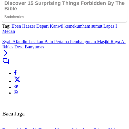
Tag:
Eben Haezer Depari
Kanwil kemekumham sumut
Lapas I
Medan
Syah Afandin Letakan Batu Pertama Pembangunan Masjid Raya Al
Ikhlas Desa Banyumas
Baca Juga