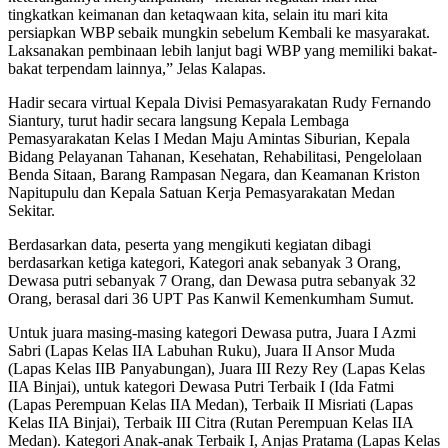
tingkatkan keimanan dan ketaqwaan kita, selain itu mari kita
persiapkan WBP sebaik mungkin sebelum Kembali ke masyarakat.
Laksanakan pembinaan lebih lanjut bagi WBP yang memiliki bakat-
bakat terpendam lainnya,” Jelas Kalapas.
Hadir secara virtual Kepala Divisi Pemasyarakatan Rudy Fernando
Siantury, turut hadir secara langsung Kepala Lembaga
Pemasyarakatan Kelas I Medan Maju Amintas Siburian, Kepala
Bidang Pelayanan Tahanan, Kesehatan, Rehabilitasi, Pengelolaan
Benda Sitaan, Barang Rampasan Negara, dan Keamanan Kriston
Napitupulu dan Kepala Satuan Kerja Pemasyarakatan Medan
Sekitar.
Berdasarkan data, peserta yang mengikuti kegiatan dibagi
berdasarkan ketiga kategori, Kategori anak sebanyak 3 Orang,
Dewasa putri sebanyak 7 Orang, dan Dewasa putra sebanyak 32
Orang, berasal dari 36 UPT Pas Kanwil Kemenkumham Sumut.
Untuk juara masing-masing kategori Dewasa putra, Juara I Azmi
Sabri (Lapas Kelas IIA Labuhan Ruku), Juara II Ansor Muda
(Lapas Kelas IIB Panyabungan), Juara III Rezy Rey (Lapas Kelas
IIA Binjai), untuk kategori Dewasa Putri Terbaik I (Ida Fatmi
(Lapas Perempuan Kelas IIA Medan), Terbaik II Misriati (Lapas
Kelas IIA Binjai), Terbaik III Citra (Rutan Perempuan Kelas IIA
Medan). Kategori Anak-anak Terbaik I, Anjas Pratama (Lapas Kelas