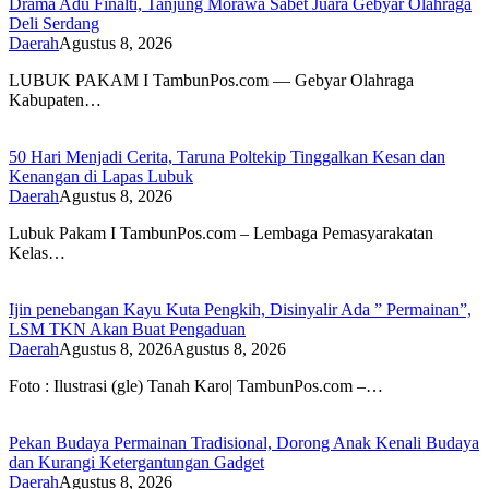
Drama Adu Finalti, Tanjung Morawa Sabet Juara Gebyar Olahraga
Deli Serdang
Daerah
Agustus 8, 2026
LUBUK PAKAM I TambunPos.com — Gebyar Olahraga
Kabupaten…
50 Hari Menjadi Cerita, Taruna Poltekip Tinggalkan Kesan dan
Kenangan di Lapas Lubuk
Daerah
Agustus 8, 2026
Lubuk Pakam I TambunPos.com – Lembaga Pemasyarakatan
Kelas…
Ijin penebangan Kayu Kuta Pengkih, Disinyalir Ada ” Permainan”,
LSM TKN Akan Buat Pengaduan
Daerah
Agustus 8, 2026
Agustus 8, 2026
Foto : Ilustrasi (gle) Tanah Karo| TambunPos.com –…
Pekan Budaya Permainan Tradisional, Dorong Anak Kenali Budaya
dan Kurangi Ketergantungan Gadget
Daerah
Agustus 8, 2026