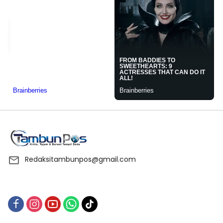
Redaksitambunpos@gmail.com