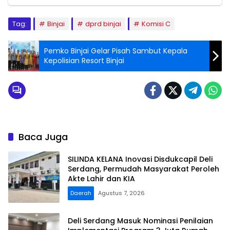
Tag:
Binjai
dprd binjai
Komisi C
Pemko Binjai Gelar Pisah Sambut Kepala
Kepolisian Resort Binjai
Baca Juga
SILINDA KELANA Inovasi Disdukcapil Deli
Serdang, Permudah Masyarakat Peroleh
Akte Lahir dan KIA
Daerah
Agustus 7, 2026
Deli Serdang Masuk Nominasi Penilaian