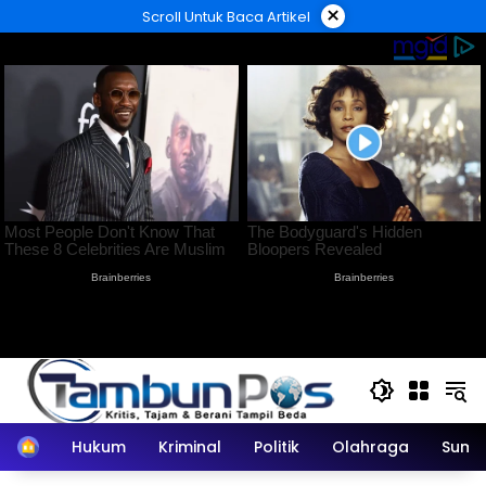
Langsung
×
Scroll Untuk Baca Artikel
ke
konten
Home
Hukum
Kriminal
Politik
Olahraga
Sumu