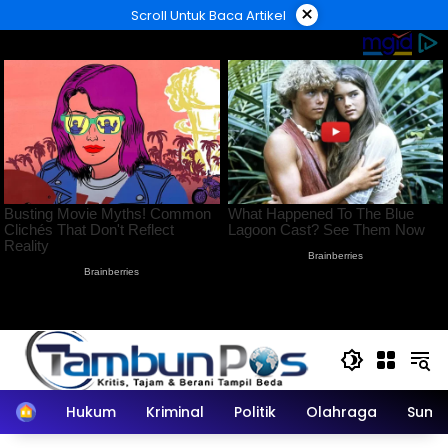
Langsung
×
Scroll Untuk Baca Artikel
ke
konten
Home
Hukum
Kriminal
Politik
Olahraga
Sumu