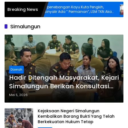
kip
Ijin penebangan Kayu Kuta Pengkih,
Peka
Breaking News
i
Disinyalir Ada ” Permainan”, LSM TKN Akan
Doro
Buat Pengaduan
Ket
Simalungun
Daerah
Hadir Ditengah Masyarakat, Kejari
Simalungun Berikan Konsultasi
Hukum Gratis Bagi Pangulu dan
Mei 5, 2026
Kelompok Tani
Kejaksaan Negeri Simalungun
Kembalikan Barang Bukti Yang Telah
Berkekuatan Hukum Tetap