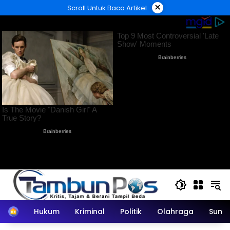
Langsung
×
Scroll Untuk Baca Artikel
ke
konten
Home
Hukum
Kriminal
Politik
Olahraga
Sumu