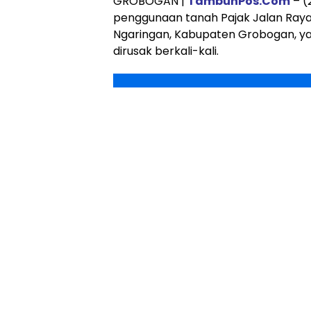
GROBOGAN |
TambunPos.Com
– (
penggunaan tanah Pajak Jalan Raya
Ngaringan, Kabupaten Grobogan, ya
dirusak berkali-kali.