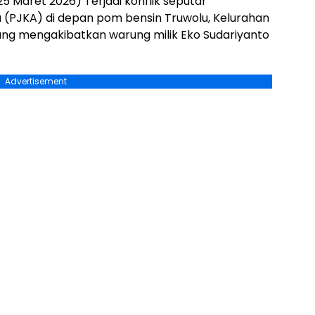
25 Maret 2026) Terjadi konflik seputar
 (PJKA) di depan pom bensin Truwolu, Kelurahan
ng mengakibatkan warung milik Eko Sudariyanto
Advertisement