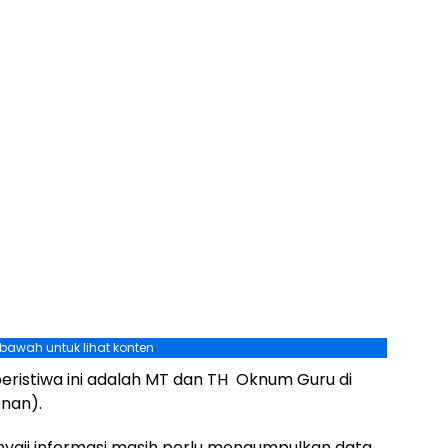
ebawah untuk lihat konten
eristiwa ini adalah MT dan TH Oknum Guru di
nan).
penyaji informasi masih perlu mengumpulkan data