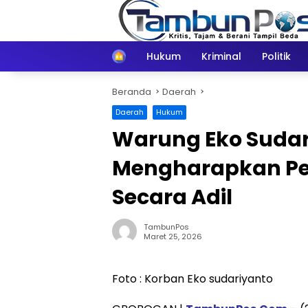
Langsung
ke
konten
Home
Hukum
Kriminal
Politik
Beranda
Daerah
Daerah
Hukum
Warung Eko Sudar
Mengharapkan Pe
Secara Adil
TambunPos
Maret 25, 2026
Foto : Korban Eko sudariyanto