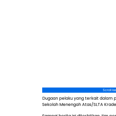
Scroll k
Dugaan pelaku yang terkait dalam p
Sekolah Menengah Atas/SLTA Krade
Sampai berita ini diterbitkan, tim 