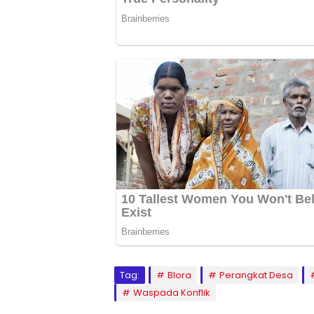
Tag:
Blora
Perangkat Desa
Waspada Konflik