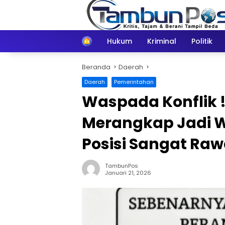
Langsung
ke
konten
Home
Hukum
Kriminal
Politik
Beranda
Daerah
Daerah
Pemerintahan
Waspada Konflik !
Merangkap Jadi 
Posisi Sangat Ra
TambunPos
Januari 21, 2026