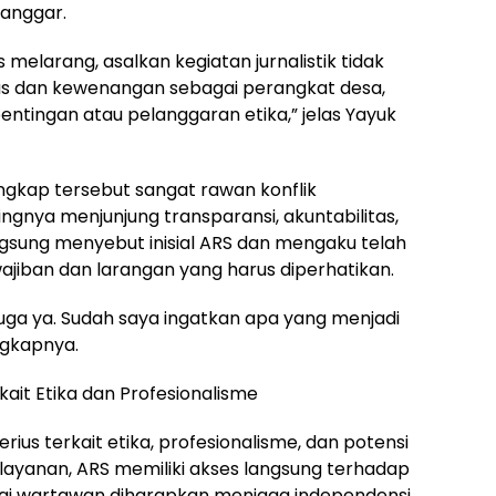
langgar.
melarang, asalkan kegiatan jurnalistik tidak
s dan kewenangan sebagai perangkat desa,
entingan atau pelanggaran etika,” jelas Yayuk
gkap tersebut sangat rawan konflik
nya menjunjung transparansi, akuntabilitas,
angsung menyebut inisial ARS dan mengaku telah
jiban dan larangan yang harus diperhatikan.
juga ya. Sudah saya ingatkan apa yang menjadi
ngkapnya.
ait Etika dan Profesionalisme
ius terkait etika, profesionalisme, dan potensi
elayanan, ARS memiliki akses langsung terhadap
ai wartawan diharapkan menjaga independensi