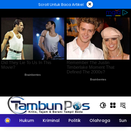
Langsung
×
Scroll Untuk Baca Artikel
ke
konten
Home
Hukum
Kriminal
Politik
Olahraga
Sumu