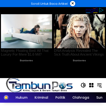
Langsung
×
Scroll Untuk Baca Artikel
ke
konten
Home
Hukum
Kriminal
Politik
Olahraga
Sumu