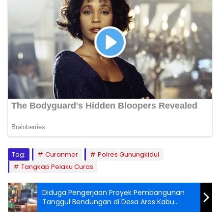
Tag:
Curanmor
Polres Gunungkidul
Tangkap Pelaku Curas
Diduga Pengerjaan Proyek Pembangunan
Tanggul Bendungan di Desa Aras Kabu
Beringin Menggunakan Solar Bersubsidi, LSM