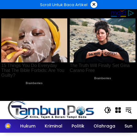
Langsung
×
Scroll Untuk Baca Artikel
ke
konten
Home
Hukum
Kriminal
Politik
Olahraga
Sumu