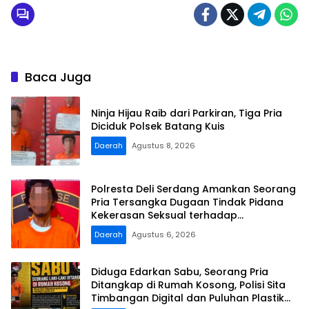
Pakar RI Minta Polda Sumut Melakukan
Penyelidikan
Baca Juga
Ninja Hijau Raib dari Parkiran, Tiga Pria
Diciduk Polsek Batang Kuis
Daerah
Agustus 8, 2026
Polresta Deli Serdang Amankan Seorang
Pria Tersangka Dugaan Tindak Pidana
Kekerasan Seksual terhadap
Penyandang Disabilitas
Daerah
Agustus 6, 2026
Diduga Edarkan Sabu, Seorang Pria
Ditangkap di Rumah Kosong, Polisi Sita
Timbangan Digital dan Puluhan Plastik