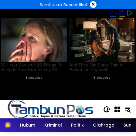
Langsung
×
Scroll Untuk Baca Artikel
ke
konten
Home
Hukum
Kriminal
Politik
Olahraga
Sumu