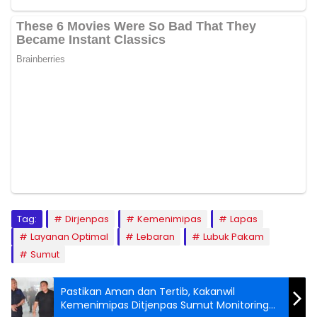
Tag:
Dirjenpas
Kemenimipas
Lapas
Layanan Optimal
Lebaran
Lubuk Pakam
Sumut
Pastikan Aman dan Tertib, Kakanwil
Kemenimipas Ditjenpas Sumut Monitoring