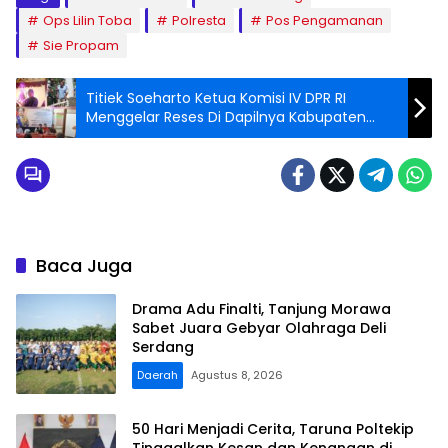
Ops Lilin Toba
Polresta
Pos Pengamanan
Sie Propam
Titiek Soeharto Ketua Komisi IV DPR RI
Menggelar Reses Di Dapilnya Kabupaten
Gunungkidul
Baca Juga
Drama Adu Finalti, Tanjung Morawa
Sabet Juara Gebyar Olahraga Deli
Serdang
Daerah
Agustus 8, 2026
50 Hari Menjadi Cerita, Taruna Poltekip
Tinggalkan Kesan dan Kenangan di