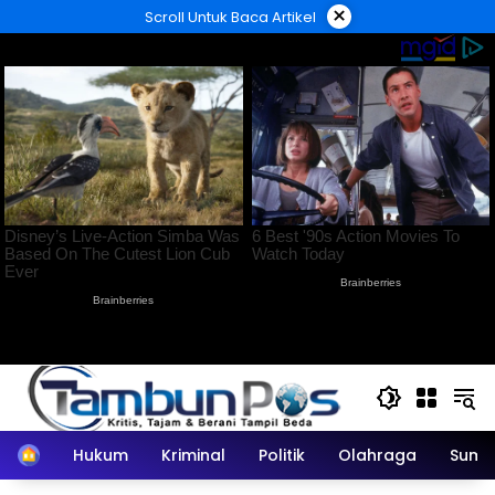
Langsung
×
Scroll Untuk Baca Artikel
ke
konten
Home
Hukum
Kriminal
Politik
Olahraga
Sumu